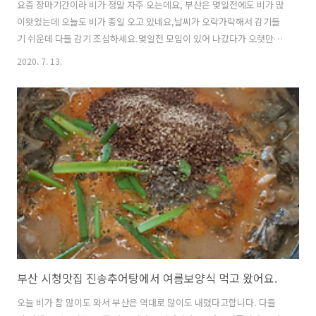
요즘 장마기간이라 비가 정말 자주 오는데요, 부산은 몇일전에도 비가 많
이왓었는데 오늘도 비가 종일 오고 있네요,날씨가 오락가락해서 감기들
기 쉬운데 다들 감기 조심하세요.몇일전 모임이 있어 나갔다가 오랫만에
해물찜을 맛있게 먹고 왔는데요, 오늘은 제가 다녀온 시청맛집 마파람 해
2020. 7. 13.
물탕, 해물찜집을 소개해드릴려고 합니다. 마파람 해물찜해물탕 시청직
영점위치: 부산광역시 연제구 거제천로 64(연산동)영업시간: 매일
11:00-22:30(설, 추석 전날/당일 휴무)전화번호: 051-864-2001주차장:
있음(협소하니 만차시 부산 시청 공영주차장 이
용)http://naver.me/xdnu7L9o마파람해물찜해물탕 시청직영점마파
람해물찜해물탕 시청직영점 한식 아귀찜,해물찜m.map.naver.com 해
물요리의 명가 마파람..
부산 시청맛집 진송추어탕에서 여름보양식 먹고 왔어요.
오늘 비가 참 많이도 와서 부산은 역대로 많이도 내렸다고합니다. 다들