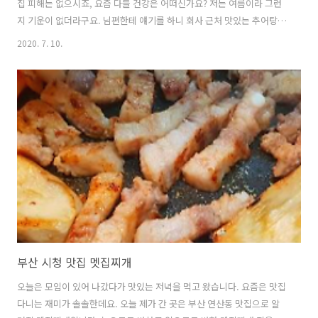
집 피해는 없으시죠, 요즘 다들 건강은 어떠신가요? 저는 여름이라 그런
지 기운이 없더라구요. 님편한테 얘기를 하니 회사 근처 맛있는 추어탕
집이 있다며 점심시간에 나오라고 하더라구요. 든든하게 한그릇하고 왔
2020. 7. 10.
습니다. 오늘은 어제 먹은 여름 보양식 추어탕 집을 소개해드릴려고 합니
다. 진송추어탕 부산 시청점 위치: 부산 연제구 시청로 12 더샵시티애비
뉴 2차상가 1층 영업시간: 매일 09:00-22:00(설, 추석 명절 휴무) 전화번
호:051-852-2992 주차장:있음 http://naver.me/5CllFneP 진송추어
탕 부산시청점 맛, 건강, 자연을 담은 "진송추어탕 부산시청점"입니다.
진송이란, 가족의 건강을 위해 정성스레 음식을 준..
부산 시청 맛집 멧집찌개
오늘은 모임이 있어 나갔다가 맛있는 저녁을 먹고 왔습니다. 요즘은 맛집
다니는 재미가 솔솔한데요. 오늘 제가 간 곳은 부산 연산동 맛집으로 알