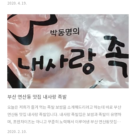
산 연제구 중앙대로 1150번길 35 중심가가 아니라 동네에 있어서 그런
2020. 4. 19.
지 들어서니 손님들이 아무더 없더라구요. 코로나 전에서 손님이 늘 있었
는데 사장님께서 요즘 코로나 때문에 손님이 많이 줄어들어 힘들어하시
는 것 같았어요.. 그래서 마음이 아프더라구요 ㅠㅠ 국수예찬에 다양한
메뉴가 있는데 칼국수, 국수류가 인기가 많다고 합니다. 그런데 왜 가정
식을 택했냐구요? 이 집 음식이 엄마가 해주는 손맛을 느낄 수 있는 곳이
거던요. 메인은 아니지만 밥류를 시키면 나오는 들깨 시락국이랑 메인인
된장찌개가 먹고 싶기..
부산 연산동 맛집 내사랑 족발
오늘은 저희가 즐겨 먹는 족발 보쌈을 소개해드리려고 하는데 바로 부산
연산동 맛집 내사랑 족발입니다. 내사랑 족발집은 보쌈과 족발이 유명하
며, 프렌차이즈는 아니고 꾸준히 노력해서 이루어낸 부산 연산동맛집입
니다. 오늘은 연산동 맛집 내사랑 족발집에서 보쌈이 먹고 싶은데 가지는
2020. 2. 10.