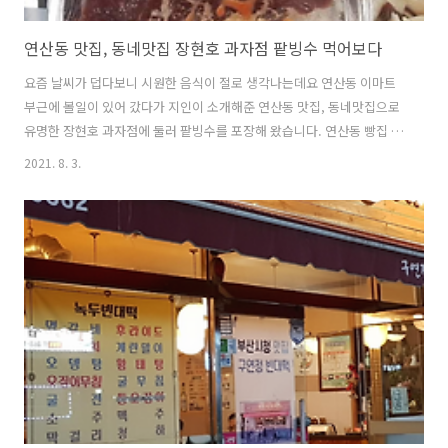
연산동 맛집, 동네맛집 장현호 과자점 팥빙수 먹어보다
요즘 날씨가 덥다보니 시원한 음식이 절로 생각나는데요 연산동 이마트
부근에 볼일이 있어 갔다가 지인이 소개해준 연산동 맛집, 동네맛집으로
유명한 장현호 과자점에 둘러 팥빙수를 포장해 왔습니다. 연산동 빵집 장
현호 베이커리의 모든제품은 유기농 밀을 사용하여 2층에서 정성껏 구워
2021. 8. 3.
낸다고 합니다. 다음 기회되면 먹어봐야겠습니다. 부산 시청 맛집 장현호
과자점은 팥빙수도 포장되는데 가격은 4500원입니다. 연유와 찹쌀떡은
따로 포장되어오고 찰보리빵(?)도 덤으로 하나 왔네요, 물론 포장이라 스
푼도 넣어주셨어요. 현금구매시 할인되어 3900원에 살수있다고 하니 현
금으로 사야겠죠. 동네 맛집이라 그런지 가격이 저렴한 것 같아 우선 마
음에 드네요. 장현호 과자점 팥빙수는 얼음에 팥과 인절미 가루가 다로
포장되어 있고 ..