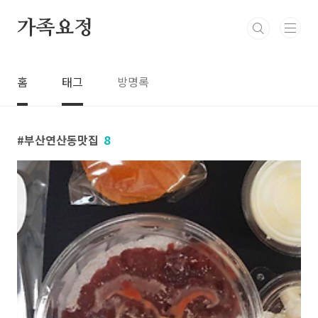
본문 바로가기
가족요정
홈
태그
방명록
부산연산동맛집
8