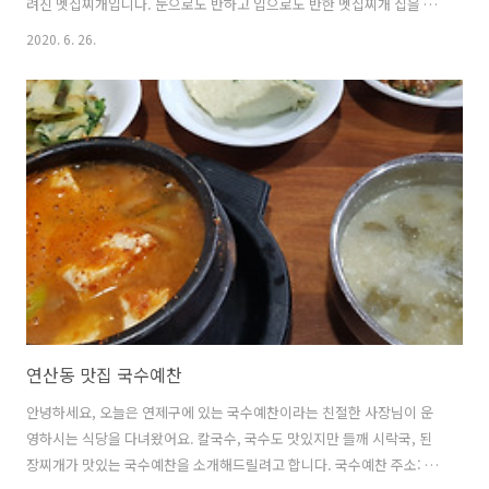
려진 멧집찌개입니다. 눈으로도 반하고 입으로도 반한 멧집찌개 집을 여
러분께 소개해드릴려고합니다. 멧집찌개 위치: 부산 연제구 거제시장로
2020. 6. 26.
14번길 52 영업시간: 평일10:00-22:00 주말: 17:00-22:00(일요일 휴무)
전화번호: 51-852-4458 주차장: 없음(근처 유로 주차장 이용) 부산 시청
뒷쪽 거제리 시장 맞은편 골목안에 위치하고 있는 멧집찌개입니다. 이곳
에서 판매하는 멧집 고기는 사장님이 울산 장수원 목장을 직접 운영하셔
서 기른 고기라고 합니다. 야생 맷돼지와 집돼지의 교배로 만들어진 멧돼
지+집돼지=멧집이라는 돼지가 탄생하게 되었다는 스토리입..
연산동 맛집 국수예찬
안녕하세요, 오늘은 연제구에 있는 국수예찬이라는 친절한 사장님이 운
영하시는 식당을 다녀왔어요. 칼국수, 국수도 맛있지만 들깨 시락국, 된
장찌개가 맛있는 국수예찬을 소개해드릴려고 합니다. 국수예찬 주소: 부