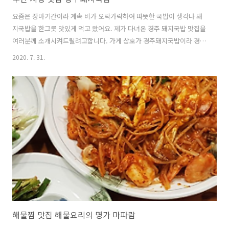
요즘은 장마기간이라 계속 비가 오락가락하여 따뜻한 국밥이 생각나 돼
지국밥을 한그릇 맛있게 먹고 왔어요. 제가 다녀온 경주 돼지국밥 맛집을
여러분께 소개시켜드릴려고합니다. 가게 상호가 경주돼지국밥이라 경주
에 있는 곳이 아니구요 연산동에 위치하고 있으며 시청 뒤쪽에 있습니다.
2020. 7. 31.
시청쪽에 싸고 맛있는 집이 많아 종종 가게되는 것 같아요. 경주돼지국밥
위치:부산 연제구 진연로 30-7 영업시간:11:00-22:00(추정) 전화번호:
051-852-2922 주차장: 주차장은 없지만 주위에 세우면 됩니다.
http://naver.me/IDh6oDEf 경주돼지국밥 경주돼지국밥 한식 곰탕,설
렁탕 m.map.naver.com 가게 앞에 붙여진 팻말 국내산 생고기에 잡다
한 첨가물 없이 100% 사골진국으로 끓였다고 하니 안..
해물찜 맛집 해물요리의 명가 마파람