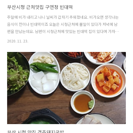
부산시청 근처맛집 구연정 빈대떡
주말에 비가 내리고 나니 날씨가 갑자기 추워졌네요. 비가오면 생각나는
음식이 전이나 빈대떡이죠 오늘은 시청근처에 볼일이 있다가 저녁에 남
편을 만났는데요. 남편이 시청근처에 맛있는 빈대떡 집이 있다며 가자기
에 날씨도 싸늘하기도 하고 남편과 오붓하게 술한잔 하고 싶어 남편따라
2020. 11. 23.
연산동 맛집, 시청맛집인 구연정 빈대떡집에 다녀왔습니다. 구연정 빈대
떡 위치: 부산 연제구 거제천로 65 태흥빌딩 영업시간: 매일 16:00-
01:00(매주 일요일 휴무) 전화번호: 051-851-9382 주차장: 시청 공용주
차장 이용하시면 됩니다. naver.me/FrLYAvi1 구연정빈대떡 구연정빈
대떡 한식 전,빈대떡 m.map.naver.com 구연정 빈대떡 집을 들어서니
부산시청 근처 맛집이라 그런지 사람들이 많이 계시더라구요...
부산 시청 맛집 경주돼지국밥