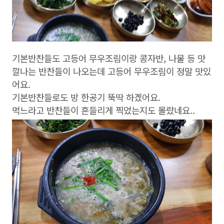
기본반찬들도 고등어 무우조림이랑 콩자반, 나물 등 맛
깔나는 반찬들이 나오는데 고등어 무우조림이 정말 맛있
어요.
기본반찬들로도 방 한공기 뚝딱 하겠어요.
먹느라고 반찬들이 흔들리게 찍었는지도 몰랐네요..