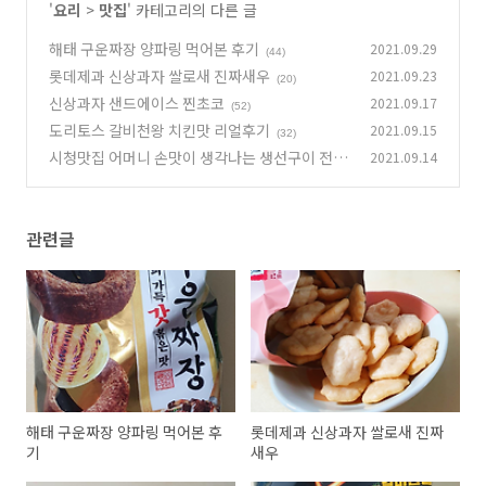
'
요리
>
맛집
' 카테고리의 다른 글
해태 구운짜장 양파링 먹어본 후기
2021.09.29
(44)
롯데제과 신상과자 쌀로새 진짜새우
2021.09.23
(20)
신상과자 샌드에이스 찐초코
2021.09.17
(52)
도리토스 갈비천왕 치킨맛 리얼후기
2021.09.15
(32)
시청맛집 어머니 손맛이 생각나는 생선구이 전문
2021.09.14
점 행복식당
(48)
관련글
해태 구운짜장 양파링 먹어본 후
롯데제과 신상과자 쌀로새 진짜
기
새우