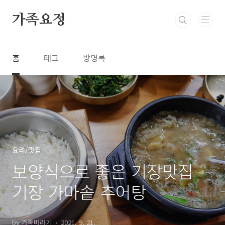
본문 바로가기
가족요정
홈
태그
방명록
요리/맛집
보양식으로 좋은 기장맛집
기장 가마솥 추어탕
by 가족바라기
2021. 9. 21.