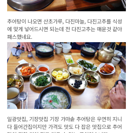
추어탕이 나오면 산초가루, 다진마늘, 다진고추를 식성
에 맞게 넣어드시면 되는데 전 다진고추는 매운것 같아
패스했네요.
일광맛집, 기장맛집 기장 가마솥 추어탕은 우연히 지니
다 들어간집이지만 가격도 맛도 다 잡은 맛집으로 추어