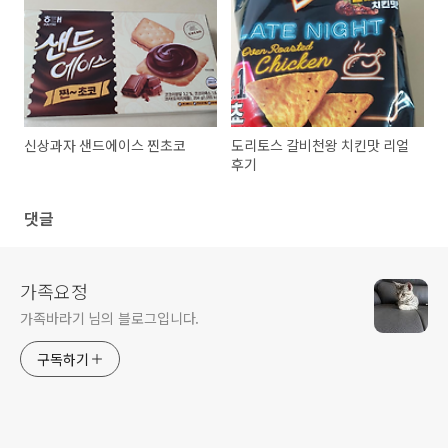
신상과자 샌드에이스 찐초코
도리토스 갈비천왕 치킨맛 리얼
후기
댓글
가족요정
가족바라기 님의 블로그입니다.
구독하기